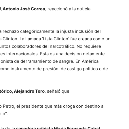
U, Antonio José Correa
, reaccionó a la noticia
rechazo categóricamente la injusta inclusión del
 Clinton. La llamada ‘Lista Clinton’ fue creada como un
untos colaboradores del narcotráfico. No requiere
ales internacionales. Esta es una decisión netamente
ncionista de derramamiento de sangre. En América
 como instrumento de presión, de castigo político o de
tórico, Alejandro Toro
, señaló que:
vo Petro, el presidente que más droga con destino a
lo”.
la de la
senadora uribista María Fernanda Cabal
,