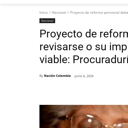
Inicio
Nacional
Proyecto de reforma pensional debe 
Nacional
Proyecto de refor
revisarse o su im
viable: Procuradur
By
Nación Colombia
junio 6, 2024
Cuota