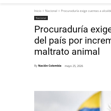
Inicio
Nacional
Procuraduría exige cuentas a alcalde
Nacional
Procuraduría exig
del país por incr
maltrato animal
By
Nación Colombia
mayo 25, 2026
Cuota