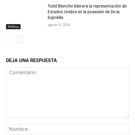
Todd Blanche liderará la representación de
Estados Unidos en la posesión de De la
Espriella
agosto 6, 2026
Política
DEJA UNA RESPUESTA
Comentario:
No