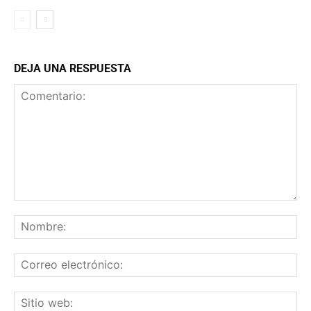
DEJA UNA RESPUESTA
Comentario:
No
Co
ele
Sit