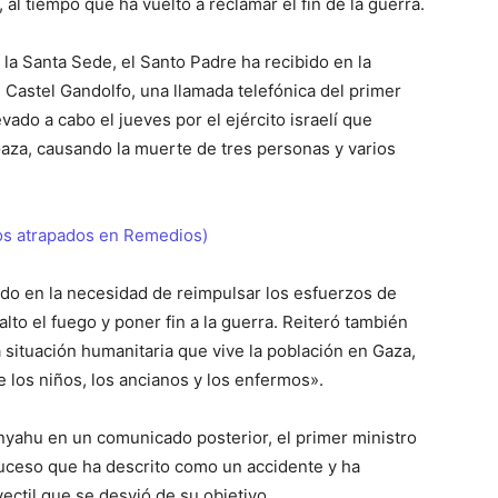
 al tiempo que ha vuelto a reclamar el fin de la guerra.
la Santa Sede, el Santo Padre ha recibido en la
 Castel Gandolfo, una llamada telefónica del primer
levado a cabo el jueves por el ejército israelí que
 Gaza, causando la muerte de tres personas y varios
os atrapados en Remedios)
ido en la necesidad de reimpulsar los esfuerzos de
alto el fuego y poner fin a la guerra. Reiteró también
situación humanitaria que vive la población en Gaza,
 los niños, los ancianos y los enfermos».
nyahu en un comunicado posterior, el primer ministro
suceso que ha descrito como un accidente y ha
ectil que se desvió de su objetivo.