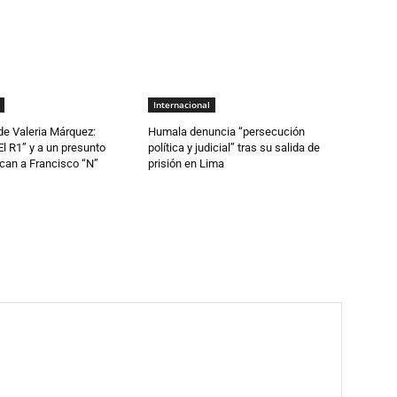
Internacional
de Valeria Márquez:
Humala denuncia “persecución
El R1” y a un presunto
política y judicial” tras su salida de
can a Francisco “N”
prisión en Lima