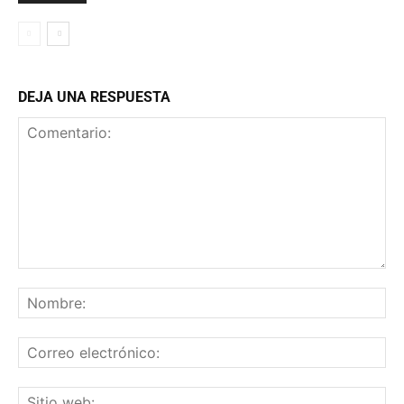
DEJA UNA RESPUESTA
Comentario:
No
Co
ele
Sit