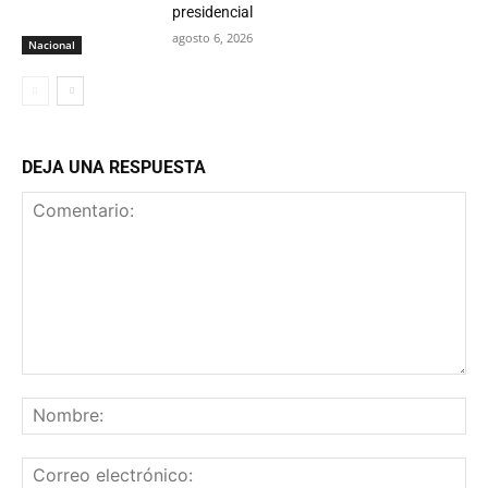
presidencial
agosto 6, 2026
Nacional
DEJA UNA RESPUESTA
Comentario:
No
Co