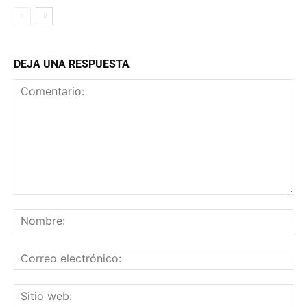
DEJA UNA RESPUESTA
Comentario:
No
Co
ele
Sit
we