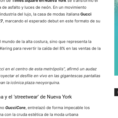
ión de
Times Square en Nueva York
se transformó el
 de asfalto y luces de neón. En un movimiento
industria del lujo, la casa de modas italiana
Gucci
27
, marcando el esperado debut en este formato de su
mundo de la alta costura, sino que representa la
ering para revertir la caída del 8% en las ventas de la
ci en el centro de esta metrópolis”, afirmó un audaz
yectar el desfile en vivo en las gigantescas pantallas
an la icónica plaza neoyorquina.
na y el ‘streetwear’ de Nueva York
omo
GucciCore
, entrelazó de forma impecable los
rma con la cruda estética de la moda urbana