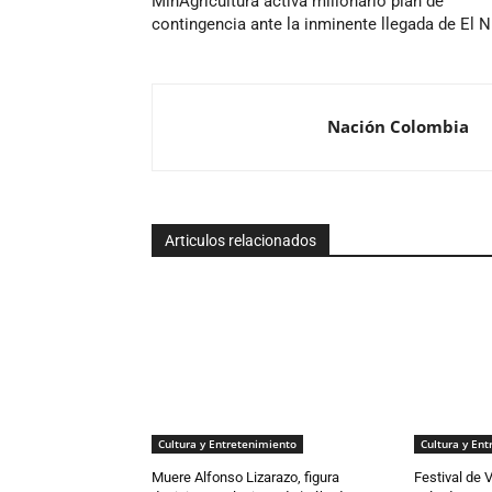
MinAgricultura activa millonario plan de
contingencia ante la inminente llegada de El N
Nación Colombia
Articulos relacionados
Cultura y Entretenimiento
Cultura y En
Muere Alfonso Lizarazo, figura
Festival de 