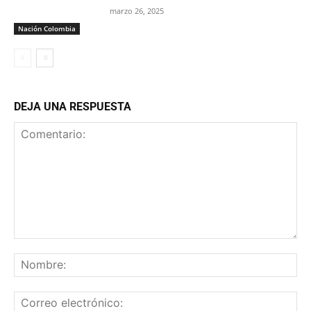
marzo 26, 2025
Nación Colombia
DEJA UNA RESPUESTA
Comentario:
No
Co