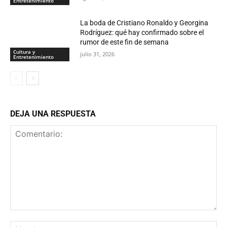
Entretenimiento
La boda de Cristiano Ronaldo y Georgina
Rodríguez: qué hay confirmado sobre el
rumor de este fin de semana
Cultura y
julio 31, 2026
Entretenimiento
DEJA UNA RESPUESTA
Comentario:
No