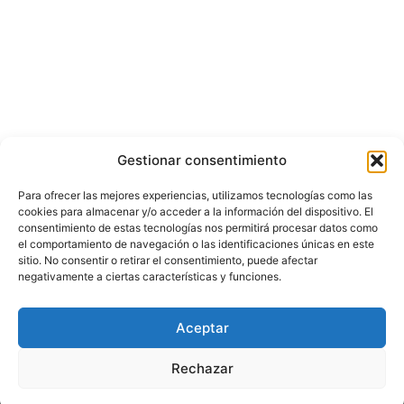
Gestionar consentimiento
Para ofrecer las mejores experiencias, utilizamos tecnologías como las
cookies para almacenar y/o acceder a la información del dispositivo. El
consentimiento de estas tecnologías nos permitirá procesar datos como
el comportamiento de navegación o las identificaciones únicas en este
sitio. No consentir o retirar el consentimiento, puede afectar
negativamente a ciertas características y funciones.
© Copyright ©️ 2025 CASA EDITORIAL Y CONTENIDOS ESPECIALES Y-
Aceptar
COMERCE S.A.S.
Rechazar
Inicio
Nacional
Bogotá
Internacional
Política
Economía
Judicial
Deportes
Cultura y Entretenimiento