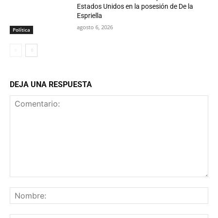
Estados Unidos en la posesión de De la
Espriella
agosto 6, 2026
Política
DEJA UNA RESPUESTA
Comentario:
No