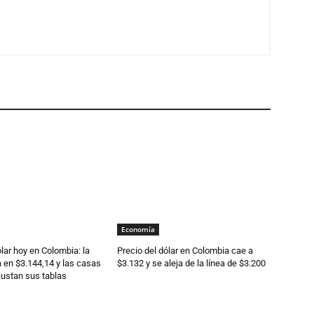
Economía
ólar hoy en Colombia: la
Precio del dólar en Colombia cae a
 en $3.144,14 y las casas
$3.132 y se aleja de la línea de $3.200
ustan sus tablas