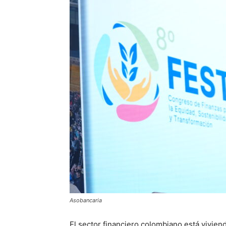
Asobancaria
El sector financiero colombiano está vivie