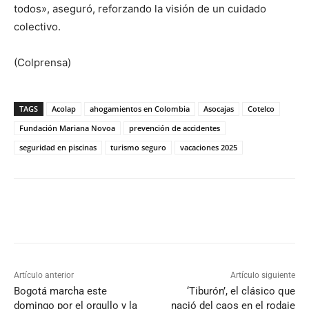
todos», aseguró, reforzando la visión de un cuidado
colectivo.
(Colprensa)
TAGS
Acolap
ahogamientos en Colombia
Asocajas
Cotelco
Fundación Mariana Novoa
prevención de accidentes
seguridad en piscinas
turismo seguro
vacaciones 2025
Artículo anterior
Artículo siguiente
Bogotá marcha este
‘Tiburón’, el clásico que
domingo por el orgullo y la
nació del caos en el rodaje