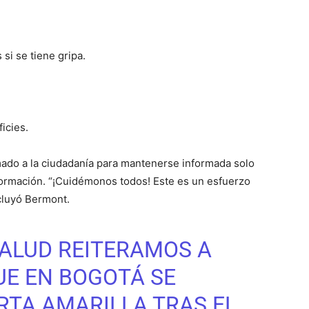
si se tiene gripa.
icies.
amado a la ciudadanía para mantenerse informada solo
nformación. “¡Cuidémonos todos! Este es un esfuerzo
ncluyó Bermont.
ALUD
REITERAMOS A
UE EN BOGOTÁ SE
RTA AMARILLA TRAS EL