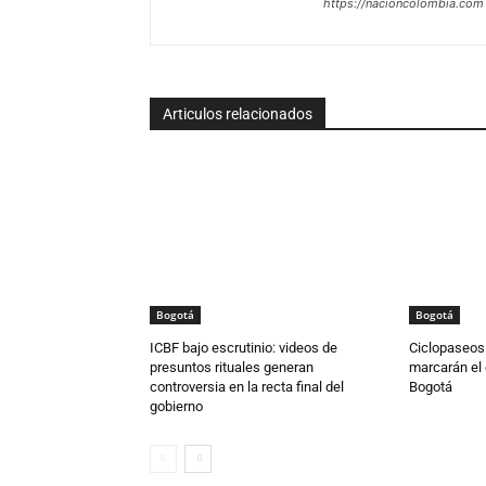
https://nacioncolombia.com
Articulos relacionados
Bogotá
Bogotá
ICBF bajo escrutinio: videos de
Ciclopaseos y
presuntos rituales generan
marcarán el
controversia en la recta final del
Bogotá
gobierno