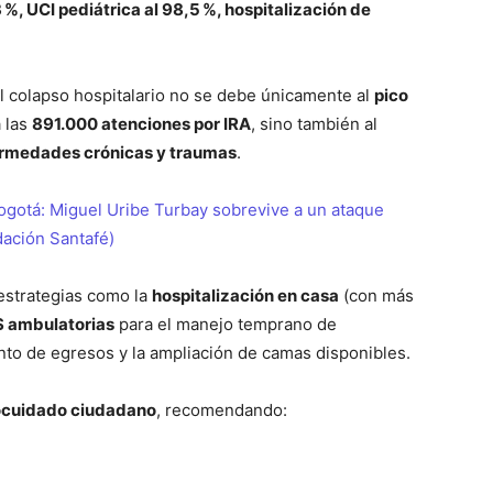
3 %, UCI pediátrica al 98,5 %, hospitalización de
l colapso hospitalario no se debe únicamente al
pico
a las
891.000 atenciones por IRA
, sino también al
ermedades crónicas y traumas
.
ogotá: Miguel Uribe Turbay sobrevive a un ataque
dación Santafé)
estrategias como la
hospitalización en casa
(con más
S ambulatorias
para el manejo temprano de
nto de egresos y la ampliación de camas disponibles.
ocuidado ciudadano
, recomendando: